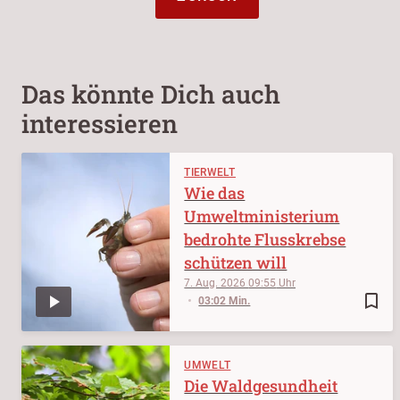
Das könnte Dich auch
interessieren
TIERWELT
Wie das
Umweltministerium
bedrohte Flusskrebse
schützen will
7. Aug. 2026
09:55
bookmark_border
03:02 Min.
UMWELT
Die Waldgesundheit