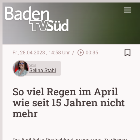
menu
bookmark_border
play_circle_outline
Fr., 28.04.2023
, 14:58 Uhr
/
00:35
VON
Selina Stahl
So viel Regen im April
wie seit 15 Jahren nicht
mehr
Der April fiel in Deutschland zu nass aus. Zu diesem