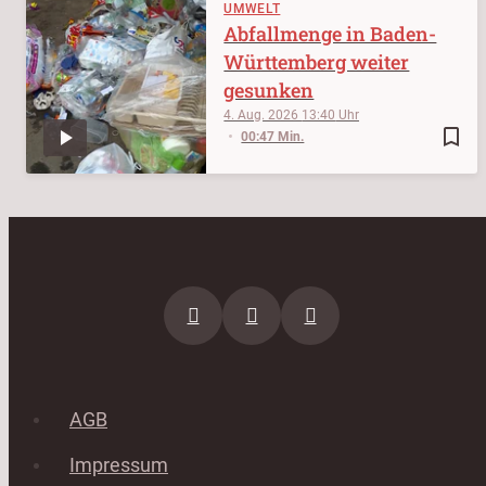
UMWELT
Abfallmenge in Baden-
Württemberg weiter
gesunken
4. Aug. 2026
13:40
bookmark_border
00:47 Min.
AGB
Impressum