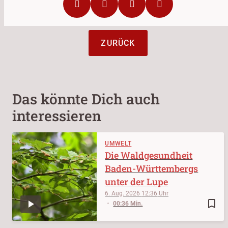
ZURÜCK
Das könnte Dich auch
interessieren
UMWELT
Die Waldgesundheit
Baden-Württembergs
unter der Lupe
6. Aug. 2026
12:36
bookmark_border
00:36 Min.