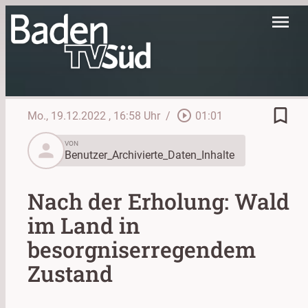
menu
bookmark_border
play_circle_outline
Mo., 19.12.2022
, 16:58 Uhr
/
01:01
person
VON
Benutzer_Archivierte_Daten_Inhalte
Nach der Erholung: Wald
im Land in
besorgniserregendem
Zustand