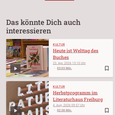
Das könnte Dich auch
interessieren
KULTUR
Heute ist Welttag des
Buches
23. Apr. 2026
15:10
bookmark_border
03:03 Min.
KULTUR
Herbstprogramm im
Literaturhaus Freiburg
4. Aug. 2026
09:57
bookmark_border
02:38 Min.