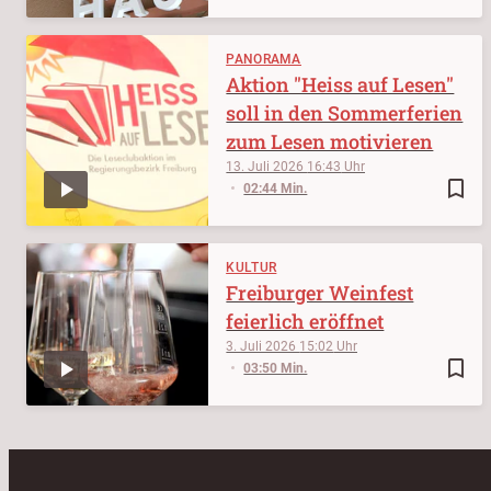
PANORAMA
Aktion "Heiss auf Lesen"
soll in den Sommerferien
zum Lesen motivieren
13. Juli 2026
16:43
bookmark_border
02:44 Min.
KULTUR
Freiburger Weinfest
feierlich eröffnet
3. Juli 2026
15:02
bookmark_border
03:50 Min.