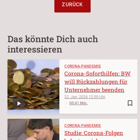
ZURÜCK
Das könnte Dich auch
interessieren
CORONA-PANDEMIE
Corona-Soforthilfen: BW
will Rückzahlungen für
Unternehmer beenden
22. Jan. 2026
12:59
bookmark_border
00:41 Min.
CORONA-PANDEMIE
Studie: Corona-Folgen