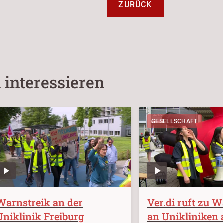
ZURÜCK
 interessieren
GESELLSCHAFT
Warnstreik an der
Ver.di ruft zu 
Uniklinik Freiburg
an Unikliniken 