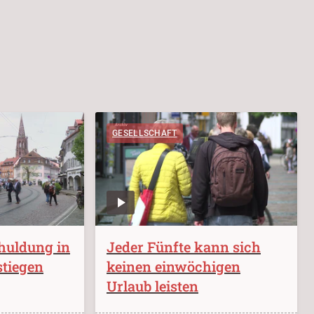
GESELLSCHAFT
huldung in
Jeder Fünfte kann sich
stiegen
keinen einwöchigen
Urlaub leisten