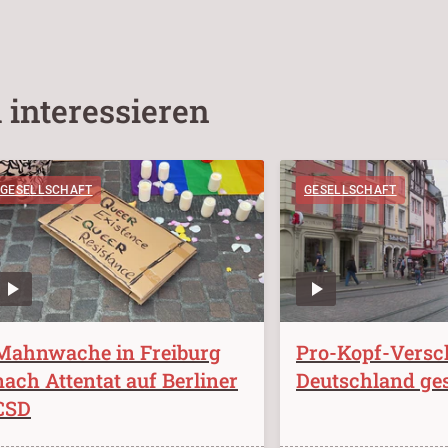
 interessieren
GESELLSCHAFT
GESELLSCHAFT
Mahnwache in Freiburg
Pro-Kopf-Versc
nach Attentat auf Berliner
Deutschland ge
CSD