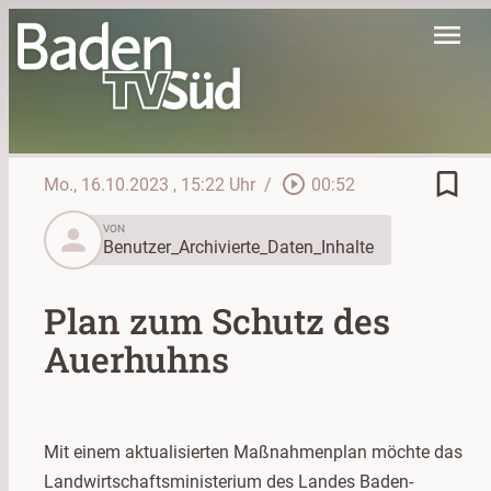
menu
bookmark_border
play_circle_outline
Mo., 16.10.2023
, 15:22 Uhr
/
00:52
person
VON
Benutzer_Archivierte_Daten_Inhalte
Plan zum Schutz des
Auerhuhns
Mit einem aktualisierten Maßnahmenplan möchte das
Landwirtschaftsministerium des Landes Baden-