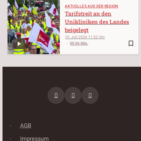
AKTUELLES AUS DER REGION
Tarifstreit an den
Unikliniken des Landes
beigelegt
10. Juli 2026
11:52
bookmark_border
00:36 Min.
AGB
Impressum