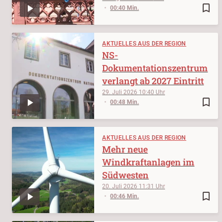
bookmark_border
00:40 Min.
AKTUELLES AUS DER REGION
NS-
Dokumentationszentrum
verlangt ab 2027 Eintritt
29. Juli 2026
10:40
bookmark_border
00:48 Min.
AKTUELLES AUS DER REGION
Mehr neue
Windkraftanlagen im
Südwesten
20. Juli 2026
11:31
bookmark_border
00:46 Min.