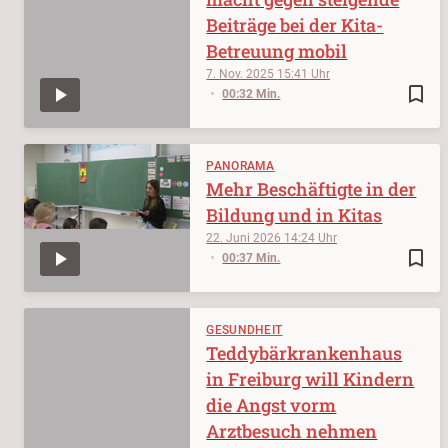
Beiträge bei der Kita-
Betreuung mobil
7. Nov. 2025
15:41
bookmark_border
00:32 Min.
PANORAMA
Mehr Beschäftigte in der
Bildung und in Kitas
22. Juni 2026
14:24
bookmark_border
00:37 Min.
GESUNDHEIT
Teddybärkrankenhaus
in Freiburg will Kindern
die Angst vorm
Arztbesuch nehmen