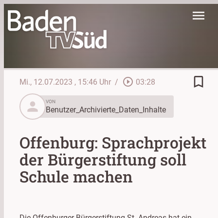
menu
bookmark_border
play_circle_outline
Mi., 12.07.2023
, 15:46 Uhr
/
03:28
person
VON
Benutzer_Archivierte_Daten_Inhalte
Offenburg: Sprachprojekt
der Bürgerstiftung soll
Schule machen
Die Offenburger Bürgerstiftung St. Andreas hat ein