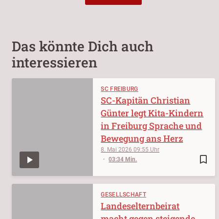
Das könnte Dich auch
interessieren
SC FREIBURG
SC-Kapitän Christian
Günter legt Kita-Kindern
in Freiburg Sprache und
Bewegung ans Herz
8. Mai 2026
09:55
bookmark_border
03:34 Min.
GESELLSCHAFT
Landeselternbeirat
macht gegen steigende