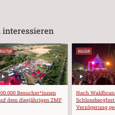
 interessieren
KULTUR
KULTUR
100.000 Besucher*innen
Nach Waldbran
auf dem diesjährigen ZMF
Schlossbergfest
Verzögerung ges