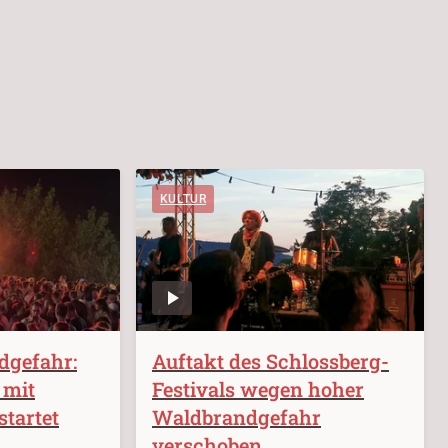
KULTUR
dgefahr:
Auftakt des Schlossberg-
 mit
Festivals wegen hoher
tartet
Waldbrandgefahr
verschoben