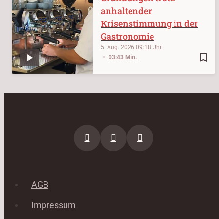
anhaltender
Krisenstimmung in der
Gastronomie
5. Aug. 2026
09:18
bookmark_border
03:43 Min.
AGB
Impressum