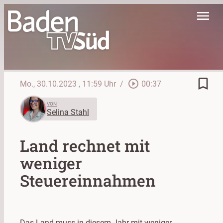
menu
bookmark_border
play_circle_outline
Mo., 30.10.2023
, 11:59 Uhr
/
00:37
VON
Selina Stahl
Land rechnet mit
weniger
Steuereinnahmen
Das Land muss in diesem Jahr mit weniger