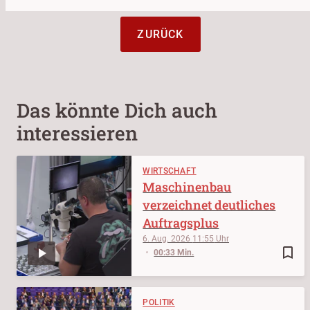
ZURÜCK
Das könnte Dich auch
interessieren
WIRTSCHAFT
Maschinenbau
verzeichnet deutliches
Auftragsplus
6. Aug. 2026
11:55
bookmark_border
00:33 Min.
POLITIK