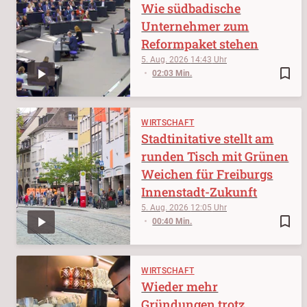
Wie südbadische
Unternehmer zum
Reformpaket stehen
5. Aug. 2026
14:43
bookmark_border
02:03 Min.
WIRTSCHAFT
Stadtinitative stellt am
runden Tisch mit Grünen
Weichen für Freiburgs
Innenstadt-Zukunft
5. Aug. 2026
12:05
bookmark_border
00:40 Min.
WIRTSCHAFT
Wieder mehr
Gründungen trotz