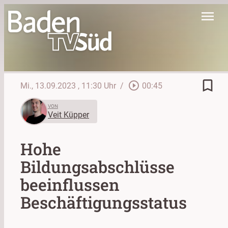
menu
bookmark_border
play_circle_outline
Mi., 13.09.2023
, 11:30 Uhr
/
00:45
VON
Veit Küpper
Hohe
Bildungsabschlüsse
beeinflussen
Beschäftigungsstatus