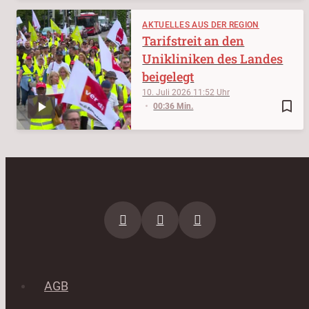
AKTUELLES AUS DER REGION
Tarifstreit an den
Unikliniken des Landes
beigelegt
10. Juli 2026
11:52
bookmark_border
00:36 Min.
AGB