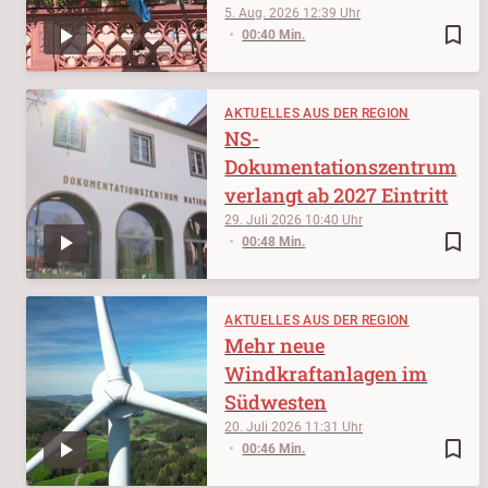
5. Aug. 2026
12:39
bookmark_border
00:40 Min.
AKTUELLES AUS DER REGION
NS-
Dokumentationszentrum
verlangt ab 2027 Eintritt
29. Juli 2026
10:40
bookmark_border
00:48 Min.
AKTUELLES AUS DER REGION
Mehr neue
Windkraftanlagen im
Südwesten
20. Juli 2026
11:31
bookmark_border
00:46 Min.