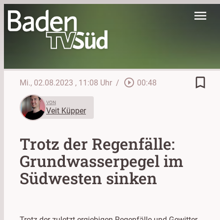
menu
bookmark_border
play_circle_outline
Mi., 02.08.2023
, 11:08 Uhr
/
00:48
VON
Veit Küpper
Trotz der Regenfälle:
Grundwasserpegel im
Südwesten sinken
Trotz der zuletzt ergiebigen Regenfälle und Gewitter