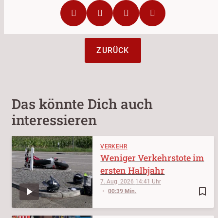
ZURÜCK
Das könnte Dich auch
interessieren
VERKEHR
Weniger Verkehrstote im
ersten Halbjahr
7. Aug. 2026
14:41
bookmark_border
00:39 Min.