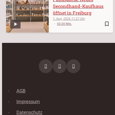
Secondhand-Kaufhaus
öffnet in Freiburg
7. Aug. 2026
11:27
bookmark_border
02:20 Min.
AGB
Impressum
Datenschutz