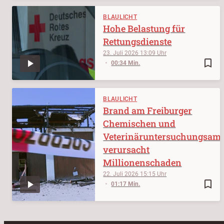
BLAULICHT
Hohe Belastung für
Rettungsdienste
23. Juli 2026
13:09
bookmark_border
00:34 Min.
BLAULICHT
Brand am Freiburger
Chemischen und
Veterinäruntersuchungsam
verursacht
Millionenschaden
22. Juli 2026
15:15
bookmark_border
01:17 Min.