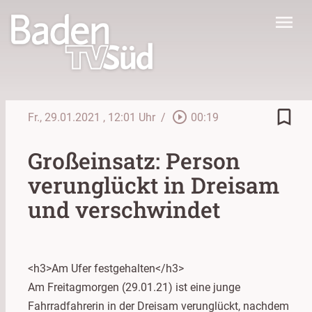
menu
bookmark_border
play_circle_outline
Fr., 29.01.2021
, 12:01 Uhr
/
00:19
Großeinsatz: Person
verunglückt in Dreisam
und verschwindet
<h3>Am Ufer festgehalten</h3>
Am Freitagmorgen (29.01.21) ist eine junge
Fahrradfahrerin in der Dreisam verunglückt, nachdem