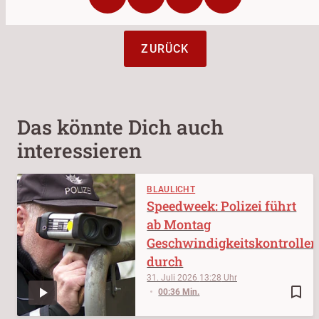
ZURÜCK
Das könnte Dich auch
interessieren
BLAULICHT
Speedweek: Polizei führt
ab Montag
Geschwindigkeitskontrolle
durch
31. Juli 2026
13:28
bookmark_border
00:36 Min.