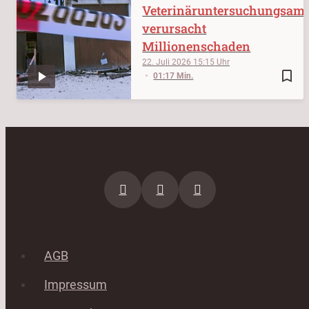
Veterinäruntersuchungsam
verursacht
Millionenschaden
22. Juli 2026
15:15
bookmark_border
01:17 Min.
AGB
Impressum