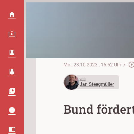
play_circle_out
Mo., 23.10.2023
, 16:52 Uhr
/
VON
Jan Steegmüller
Bund fördert