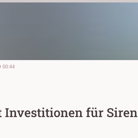
line
00:44
 Investitionen für Sire