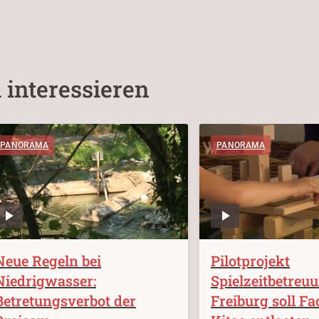
 interessieren
PANORAMA
PANORAMA
Neue Regeln bei
Pilotprojekt
Niedrigwasser:
Spielzeitbetreu
Betretungsverbot der
Freiburg soll Fa