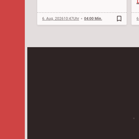
bookmark_border
6. Aug. 2026
10:47
04:00 Min.
6