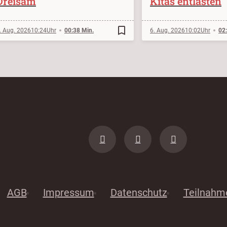
Dreisam
Kitas entlasten
bookmark_border
. Aug. 2026
10:24
00:38 Min.
6. Aug. 2026
10:02
02
AGB
Impressum
Datenschutz
Teilnahm