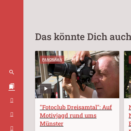
Das könnte Dich auch
PANORAMA
"Fotoclub Dreisamtal": Auf
Motivjagd rund ums
Münster