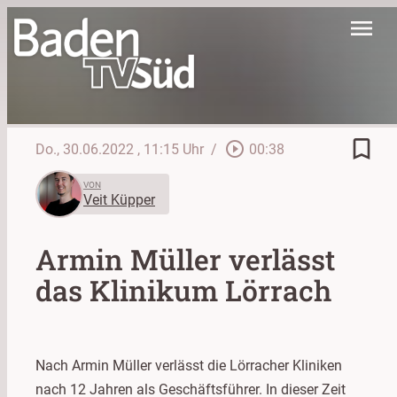
menu
bookmark_border
play_circle_outline
Do., 30.06.2022
, 11:15 Uhr
/
00:38
VON
Veit Küpper
Armin Müller verlässt
das Klinikum Lörrach
Nach Armin Müller verlässt die Lörracher Kliniken
nach 12 Jahren als Geschäftsführer. In dieser Zeit