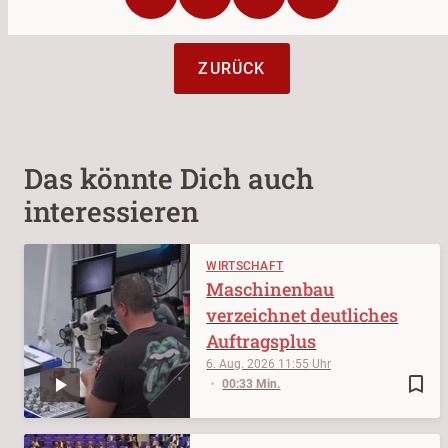
ZURÜCK
Das könnte Dich auch
interessieren
WIRTSCHAFT
Maschinenbau
verzeichnet deutliches
Auftragsplus
6. Aug. 2026
11:55
bookmark_border
00:33 Min.