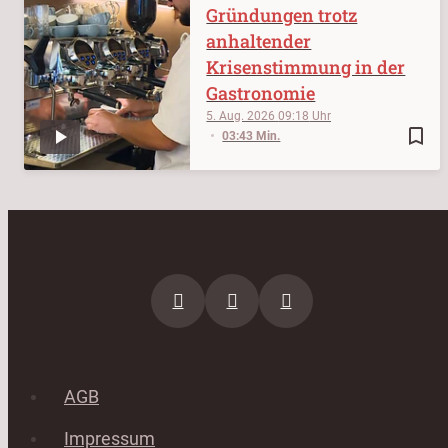
Gründungen trotz
anhaltender
Krisenstimmung in der
Gastronomie
5. Aug. 2026
09:18
bookmark_border
03:43 Min.
AGB
Impressum