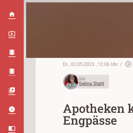
play_circle_outline
Di., 02.05.2023
, 12:06 Uhr
/
VON
Selina Stahl
Apotheken k
Engpässe