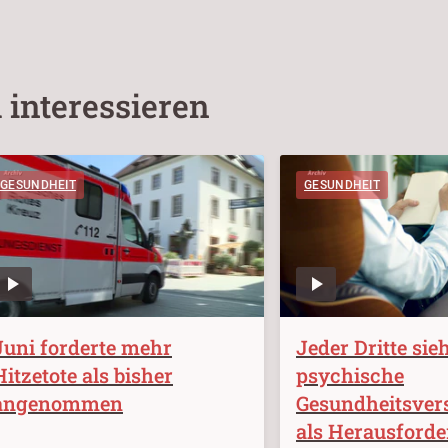
 interessieren
GESUNDHEIT
GESUNDHEIT
Juni forderte mehr
Jeder Dritte sie
Hitzetote als bisher
psychische
angenommen
Gesundheitsver
als Herausford