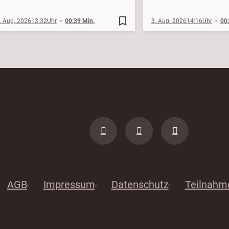
bookmark_border
. Aug. 2026
13:32
00:39 Min.
3. Aug. 2026
14:16
00
AGB
Impressum
Datenschutz
Teilnahm