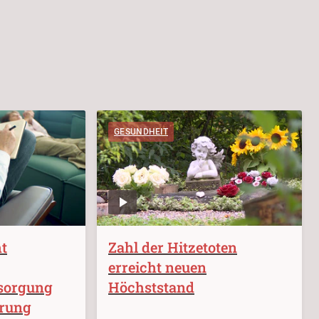
GESUNDHEIT
ht
Zahl der Hitzetoten
erreicht neuen
sorgung
Höchststand
erung