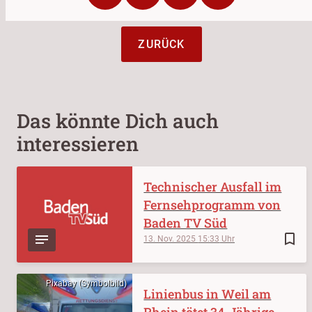
ZURÜCK
Das könnte Dich auch
interessieren
Technischer Ausfall im
Fernsehprogramm von
Baden TV Süd
bookmark_border
13. Nov. 2025
15:33
Pixabay (Symbolbild)
Linienbus in Weil am