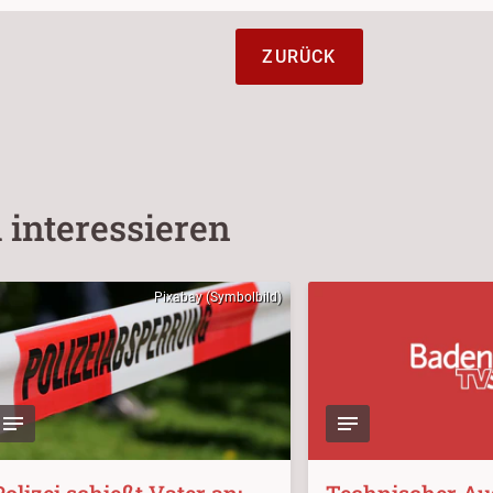
ZURÜCK
 interessieren
Pixabay (Symbolbild)
Polizei schießt Vater an:
Technischer Aus