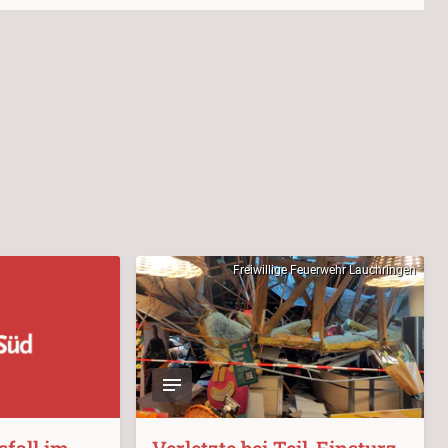
Freiwillige Feuerwehr Lauchringen
fall im
Verletzte bei Teil-Einsturz