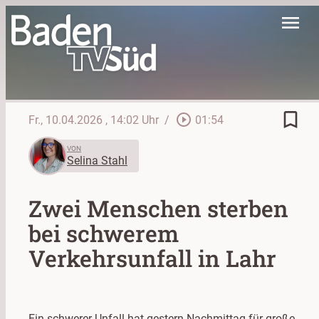
menu
bookmark_border
play_circle_outline
Fr., 10.04.2026
, 14:02 Uhr
/
01:54
VON
Selina Stahl
Zwei Menschen sterben
bei schwerem
Verkehrsunfall in Lahr
Ein schwerer Unfall hat gestern Nachmittag für große