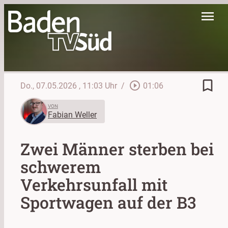
menu
bookmark_border
play_circle_outline
Do., 07.05.2026
, 11:03 Uhr
/
01:06
VON
Fabian Weller
Zwei Männer sterben bei
schwerem
Verkehrsunfall mit
Sportwagen auf der B3