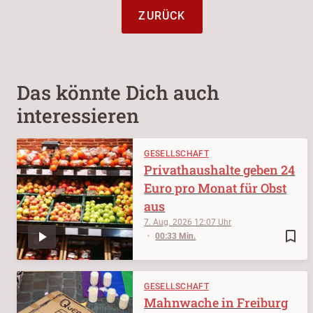
ZURÜCK
Das könnte Dich auch
interessieren
GESELLSCHAFT
Privathaushalte geben 24
Euro pro Monat für Obst
aus
7. Aug. 2026
12:07
bookmark_border
00:33 Min.
GESELLSCHAFT
Mahnwache in Freiburg