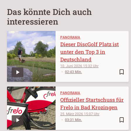
Das könnte Dich auch
interessieren
PANORAMA
Dieser DiscGolf Platz ist
unter den Top 3 in
Deutschland
10. Juni 2026
15:32
bookmark_border
02:43 Min.
PANORAMA
Offizieller Startschuss für
Frelo in Bad Krozingen
25. März 2026
15:07
bookmark_border
03:31 Min.