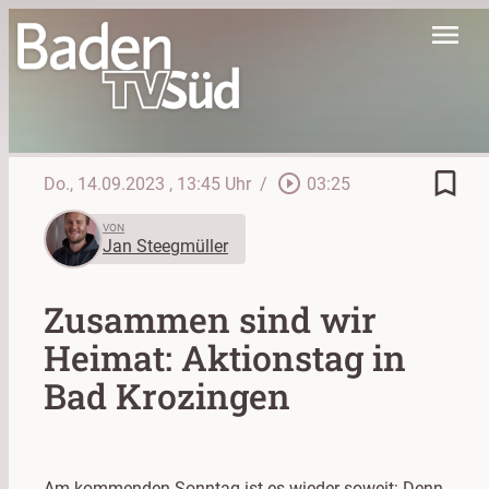
menu
bookmark_border
play_circle_outline
Do., 14.09.2023
, 13:45 Uhr
/
03:25
VON
Jan Steegmüller
Zusammen sind wir
Heimat: Aktionstag in
Bad Krozingen
Am kommenden Sonntag ist es wieder soweit: Denn