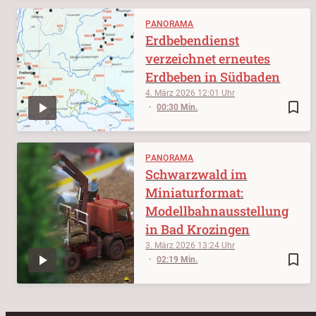
PANORAMA
Erdbebendienst
verzeichnet erneutes
Erdbeben in Südbaden
4. März 2026
12:01
bookmark_border
00:30 Min.
PANORAMA
Schwarzwald im
Miniaturformat:
Modellbahnausstellung
in Bad Krozingen
3. März 2026
13:24
bookmark_border
02:19 Min.