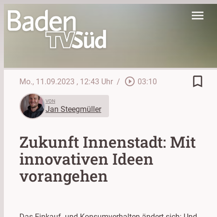
menu
bookmark_border
play_circle_outline
Mo., 11.09.2023
, 12:43 Uhr
/
03:10
VON
Jan Steegmüller
Zukunft Innenstadt: Mit
innovativen Ideen
vorangehen
Das Einkauf- und Konsumverhalten ändert sich: Und