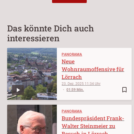
Das könnte Dich auch
interessieren
PANORAMA
Neue
Wohnraumoffensive für
Lörrach
23. Dez. 2025
11:34
bookmark_border
01:59 Min.
PANORAMA
Bundespräsident Frank-
Walter Steinmeier zu
Besuch in Lörrach