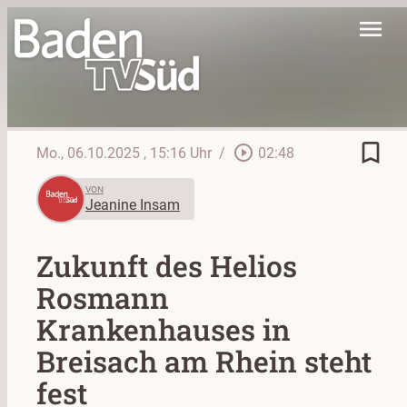
menu
bookmark_border
play_circle_outline
Mo., 06.10.2025
, 15:16 Uhr
/
02:48
VON
Jeanine Insam
Zukunft des Helios
Rosmann
Krankenhauses in
Breisach am Rhein steht
fest