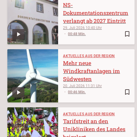
NS-
Dokumentationszentrum
verlangt ab 2027 Eintritt
29. Juli 2026
10:40
bookmark_border
00:48 Min.
AKTUELLES AUS DER REGION
Mehr neue
Windkraftanlagen im
Südwesten
20. Juli 2026
11:31
bookmark_border
00:46 Min.
AKTUELLES AUS DER REGION
Tarifstreit an den
Unikliniken des Landes
beigelegt