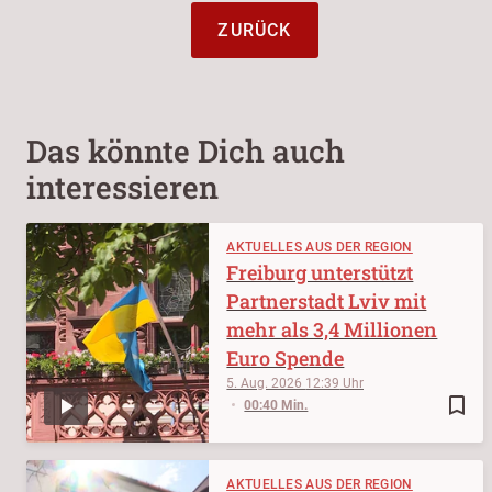
ZURÜCK
Das könnte Dich auch
interessieren
AKTUELLES AUS DER REGION
Freiburg unterstützt
Partnerstadt Lviv mit
mehr als 3,4 Millionen
Euro Spende
5. Aug. 2026
12:39
bookmark_border
00:40 Min.
AKTUELLES AUS DER REGION