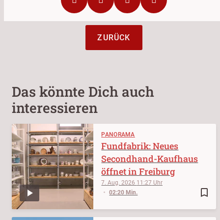
ZURÜCK
Das könnte Dich auch
interessieren
PANORAMA
Fundfabrik: Neues
Secondhand-Kaufhaus
öffnet in Freiburg
7. Aug. 2026
11:27
bookmark_border
02:20 Min.