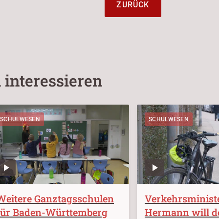
ZURÜCK
 interessieren
SCHULWESEN
SCHULWESEN
Weitere Ganztagsschulen
Verkehrsminist
für Baden-Württemberg
Hermann will d