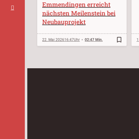
Emmendingen erreicht
nächsten Meilenstein bei
Neubauprojekt
bookmark_border
22. Mai 2026
16:47
02:47 Min.
1