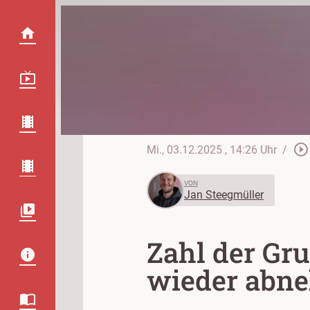
play_circle_outline
Mi., 03.12.2025
, 14:26 Uhr
/
VON
Jan Steegmüller
Zahl der Gr
wieder abn