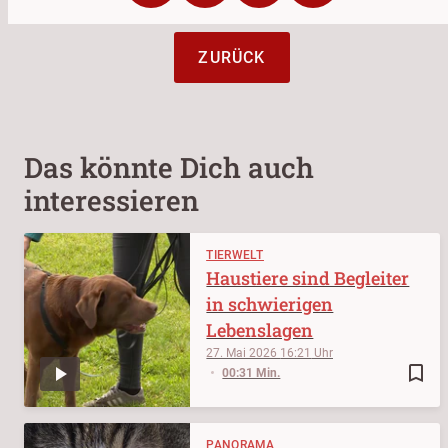
ZURÜCK
Das könnte Dich auch
interessieren
TIERWELT
Haustiere sind Begleiter
in schwierigen
Lebenslagen
27. Mai 2026
16:21
bookmark_border
00:31 Min.
PANORAMA