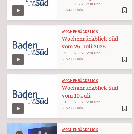
31. Juli 2026
17:08
bookmark_border
24:00 Min.
WOCHENRÜCKBLICK
Wochenrückblick Süd
vom 25. Juli 2026
24. Juli 2026
16:40
bookmark_border
24:00 Min.
WOCHENRÜCKBLICK
Wochenrückblick Süd
vom 10.Juli
10. Juli 2026
15:00
bookmark_border
24:00 Min.
WOCHENRÜCKBLICK