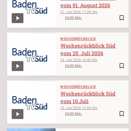
vom 01. August 2026
31. Juli 2026
17:08
bookmark_border
24:00 Min.
WOCHENRÜCKBLICK
Wochenrückblick Süd
vom 25. Juli 2026
24. Juli 2026
16:40
bookmark_border
24:00 Min.
WOCHENRÜCKBLICK
Wochenrückblick Süd
vom 10.Juli
10. Juli 2026
15:00
bookmark_border
24:00 Min.