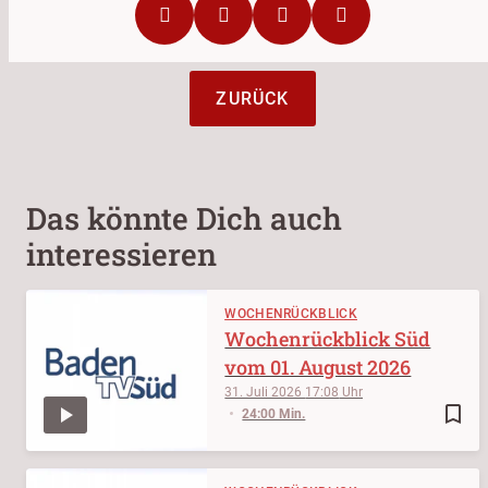
ZURÜCK
Das könnte Dich auch
interessieren
WOCHENRÜCKBLICK
Wochenrückblick Süd
vom 01. August 2026
31. Juli 2026
17:08
bookmark_border
24:00 Min.