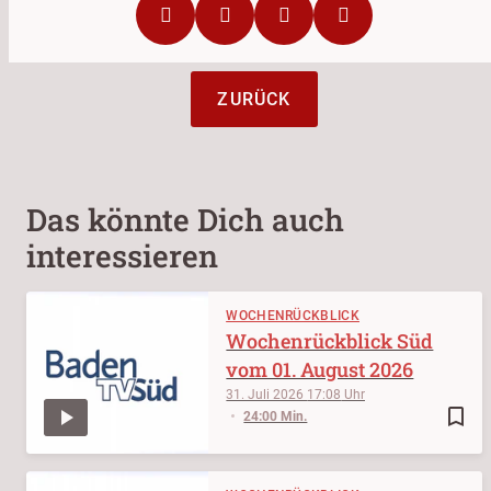
ZURÜCK
Das könnte Dich auch
interessieren
WOCHENRÜCKBLICK
Wochenrückblick Süd
vom 01. August 2026
31. Juli 2026
17:08
bookmark_border
24:00 Min.