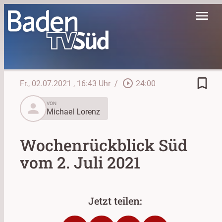
menu
bookmark_border
play_circle_outline
Fr., 02.07.2021
, 16:43 Uhr
/
24:00
person
VON
Michael Lorenz
Wochenrückblick Süd
vom 2. Juli 2021