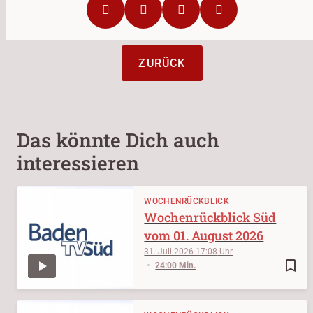
ZURÜCK
Das könnte Dich auch
interessieren
WOCHENRÜCKBLICK
Wochenrückblick Süd
vom 01. August 2026
31. Juli 2026
17:08
bookmark_border
24:00 Min.