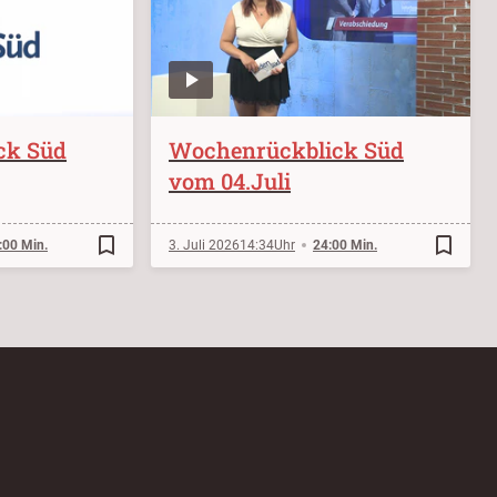
ck Süd
Wochenrückblick Süd
vom 04.Juli
bookmark_border
bookmark_border
:00 Min.
3. Juli 2026
14:34
24:00 Min.