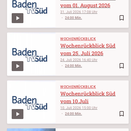
vom 01. August 2026
31. Juli 2026
17:08
bookmark_border
24:00 Min.
WOCHENRÜCKBLICK
Wochenrückblick Süd
vom 25. Juli 2026
24. Juli 2026
16:40
bookmark_border
24:00 Min.
WOCHENRÜCKBLICK
Wochenrückblick Süd
vom 10.Juli
10. Juli 2026
15:00
bookmark_border
24:00 Min.