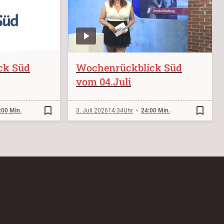
ck Süd
Wochenrückblick Süd
vom 04.Juli
bookmark_border
bookmark_border
:00 Min.
3. Juli 2026
14:34
24:00 Min.