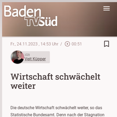
menu
bookmark_border
play_circle_outline
Fr., 24.11.2023
, 14:53 Uhr
/
00:51
VON
Veit Küpper
Wirtschaft schwächelt
weiter
Die deutsche Wirtschaft schwächelt weiter, so das
Statistische Bundesamt. Denn nach der Stagnation