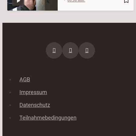
bookmark_border
00:36 Min.
AGB
Impressum
Datenschutz
Teilnahmebedingungen