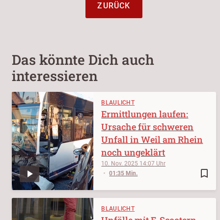
ZURÜCK
Das könnte Dich auch
interessieren
BLAULICHT
Ermittlungen laufen:
Ursache für schweren
Unfall in Weil am Rhein
noch ungeklärt
10. Nov. 2025
14:07
bookmark_border
01:35 Min.
BLAULICHT
Unfälle mit E-Scootern