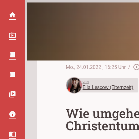
play_circle_out
Mo., 24.01.2022
, 16:25 Uhr
/
VON
Ella Lescow (Elternzeit)
Wie umgehen
Christentu