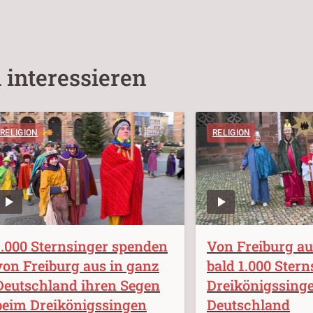
 interessieren
RELIGION
RELIGION
1.000 Sternsinger spenden
Von Freiburg au
von Freiburg aus in ganz
bald 1.000 Ster
Deutschland ihren Segen
Dreikönigssinge
beim Dreikönigssingen
Deutschland