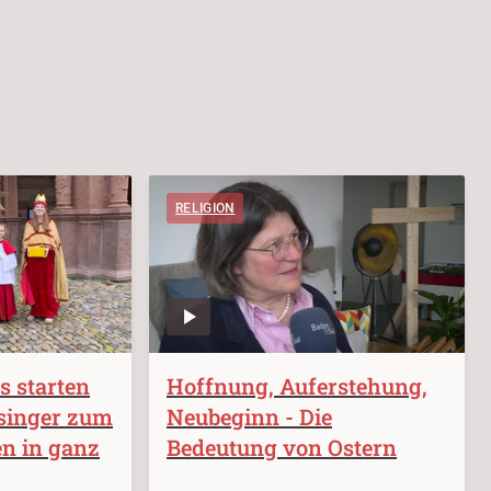
RELIGION
s starten
Hoffnung, Auferstehung,
nsinger zum
Neubeginn - Die
n in ganz
Bedeutung von Ostern