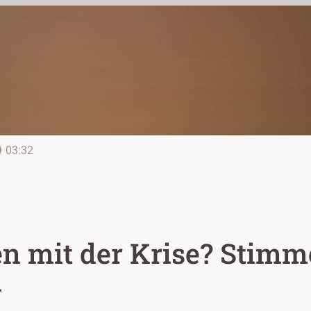
line
03:32
 mit der Krise? Stimm
m