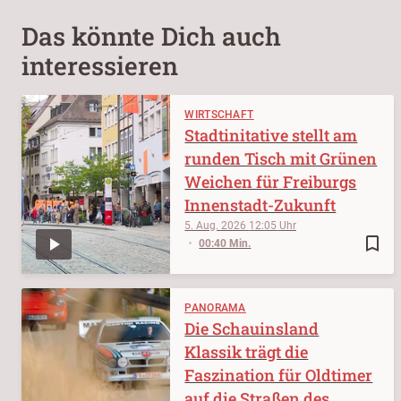
Das könnte Dich auch
interessieren
WIRTSCHAFT
Stadtinitative stellt am
runden Tisch mit Grünen
Weichen für Freiburgs
Innenstadt-Zukunft
5. Aug. 2026
12:05
bookmark_border
00:40 Min.
PANORAMA
Die Schauinsland
Klassik trägt die
Faszination für Oldtimer
auf die Straßen des