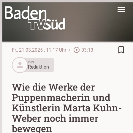
menu
bookmark_border
play_circle_outline
Fr., 21.03.2025
, 11:17 Uhr
/
03:13
person
VON
Redaktion
Wie die Werke der
Puppenmacherin und
Künstlerin Marta Kuhn-
Weber noch immer
bewegen