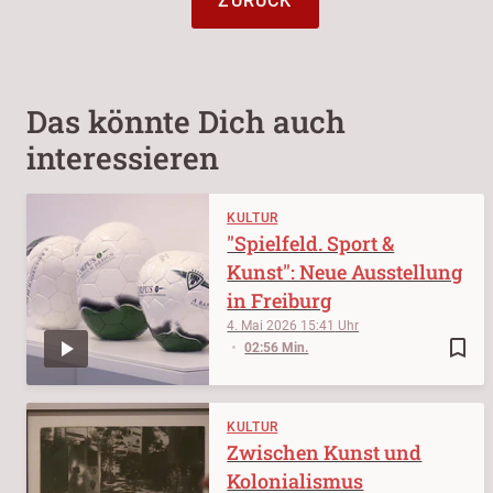
ZURÜCK
Das könnte Dich auch
interessieren
KULTUR
"Spielfeld. Sport &
Kunst": Neue Ausstellung
in Freiburg
4. Mai 2026
15:41
bookmark_border
02:56 Min.
KULTUR
Zwischen Kunst und
Kolonialismus