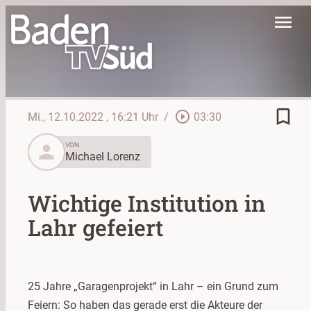
menu
bookmark_border
play_circle_outline
Mi., 12.10.2022
, 16:21 Uhr
/
03:30
person
VON
Michael Lorenz
Wichtige Institution in
Lahr gefeiert
25 Jahre „Garagenprojekt“ in Lahr – ein Grund zum
Feiern: So haben das gerade erst die Akteure der