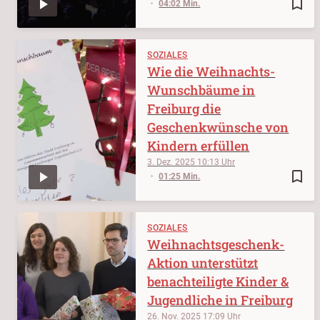
bookmark_border
04:02 Min.
SOZIALES
Wie die Weihnachts-
Wunschbäume in
Freiburg die
Geschenkwünsche von
Kindern erfüllen
3. Dez. 2025
10:13
bookmark_border
01:25 Min.
SOZIALES
Weihnachtsgeschenk-
Aktion unterstützt
benachteiligte Kinder &
Jugendliche in Freiburg
26. Nov. 2025
17:09