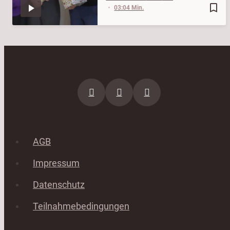
bookmark_border
03:04 Min.
AGB
Impressum
Datenschutz
Teilnahmebedingungen