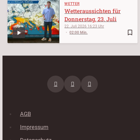
WETTER
Wetteraussichten für
Donnerstag, 23. Juli
22. Juli 2026
16:23
bookmark_border
02:00 Min.
AGB
Impressum