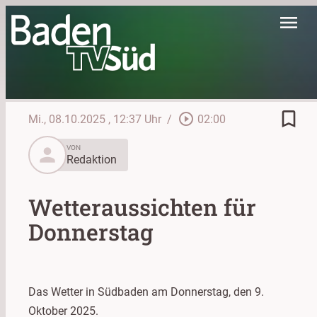
menu
bookmark_border
play_circle_outline
Mi., 08.10.2025
, 12:37 Uhr
/
02:00
person
VON
Redaktion
Wetteraussichten für
Donnerstag
Das Wetter in Südbaden am Donnerstag, den 9.
Oktober 2025.