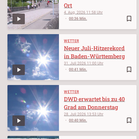
Ort
4. Aug. 2026
11:58
bookmark_border
00:36 Min.
WETTER
Neuer Juli-Hitzerekord
in Baden-Württemberg
31. Juli 2026
11:00
bookmark_border
00:41 Min.
WETTER
DWD erwartet bis zu 40
Grad am Donnerstag
28. Juli 2026
13:53
bookmark_border
00:40 Min.