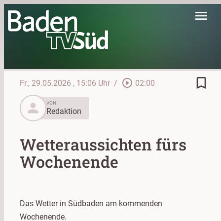
menu
bookmark_border
play_circle_outline
Fr., 29.05.2026
, 15:06 Uhr
/
02:00
person
VON
Redaktion
Wetteraussichten fürs
Wochenende
Das Wetter in Südbaden am kommenden
Wochenende.