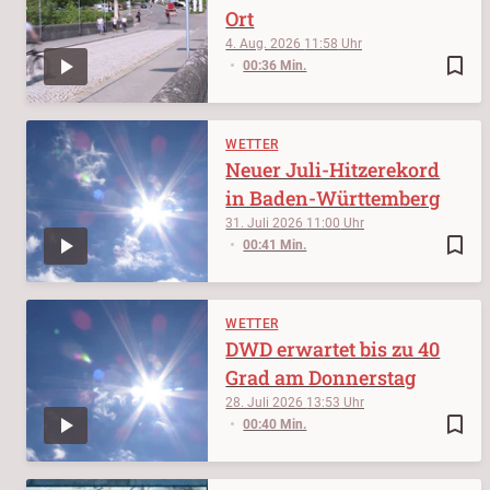
Ort
4. Aug. 2026
11:58
bookmark_border
00:36 Min.
WETTER
Neuer Juli-Hitzerekord
in Baden-Württemberg
31. Juli 2026
11:00
bookmark_border
00:41 Min.
WETTER
DWD erwartet bis zu 40
Grad am Donnerstag
28. Juli 2026
13:53
bookmark_border
00:40 Min.