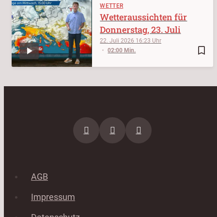
WETTER
Wetteraussichten für
Donnerstag, 23. Juli
22. Juli 2026
16:23
bookmark_border
02:00 Min.
AGB
Impressum