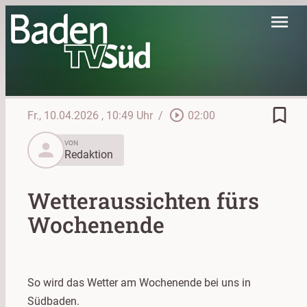
menu
bookmark_border
play_circle_outline
Fr., 10.04.2026
, 10:49 Uhr
/
02:00
person
VON
Redaktion
Wetteraussichten fürs
Wochenende
So wird das Wetter am Wochenende bei uns in
Südbaden.