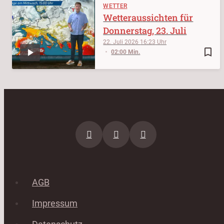
WETTER
Wetteraussichten für
Donnerstag, 23. Juli
22. Juli 2026
16:23
bookmark_border
02:00 Min.
AGB
Impressum