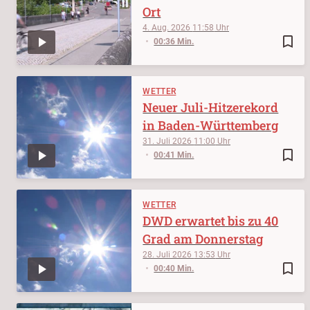
Ort
4. Aug. 2026
11:58
bookmark_border
00:36 Min.
WETTER
Neuer Juli-Hitzerekord
in Baden-Württemberg
31. Juli 2026
11:00
bookmark_border
00:41 Min.
WETTER
DWD erwartet bis zu 40
Grad am Donnerstag
28. Juli 2026
13:53
bookmark_border
00:40 Min.