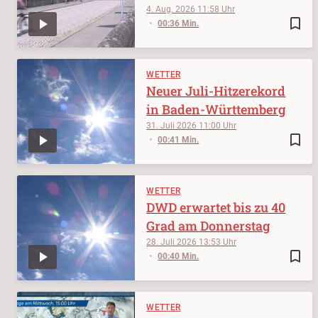
4. Aug. 2026
11:58
bookmark_border
00:36 Min.
WETTER
Neuer Juli-Hitzerekord
in Baden-Württemberg
31. Juli 2026
11:00
bookmark_border
00:41 Min.
WETTER
DWD erwartet bis zu 40
Grad am Donnerstag
28. Juli 2026
13:53
bookmark_border
00:40 Min.
WETTER