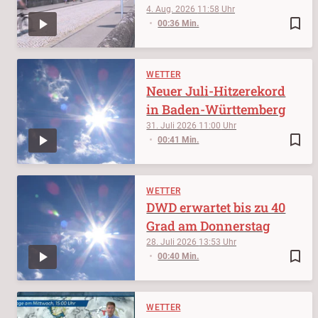
4. Aug. 2026
11:58
bookmark_border
00:36 Min.
WETTER
Neuer Juli-Hitzerekord
in Baden-Württemberg
31. Juli 2026
11:00
bookmark_border
00:41 Min.
WETTER
DWD erwartet bis zu 40
Grad am Donnerstag
28. Juli 2026
13:53
bookmark_border
00:40 Min.
WETTER