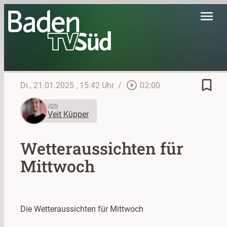
menu
bookmark_border
play_circle_outline
Di., 21.01.2025
, 15:42 Uhr
/
02:00
VON
Veit Küpper
Wetteraussichten für
Mittwoch
Die Wetteraussichten für Mittwoch