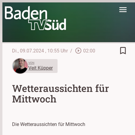
menu
bookmark_border
play_circle_outline
Di., 09.07.2024
, 10:55 Uhr
/
02:00
VON
Veit Küpper
Wetteraussichten für
Mittwoch
Die Wetteraussichten für Mittwoch