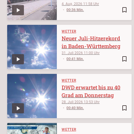
4. Aug. 2026
11:58
bookmark_border
00:36 Min.
WETTER
Neuer Juli-Hitzerekord
in Baden-Württemberg
31. Juli 2026
11:00
bookmark_border
00:41 Min.
WETTER
DWD erwartet bis zu 40
Grad am Donnerstag
28. Juli 2026
13:53
bookmark_border
00:40 Min.
WETTER