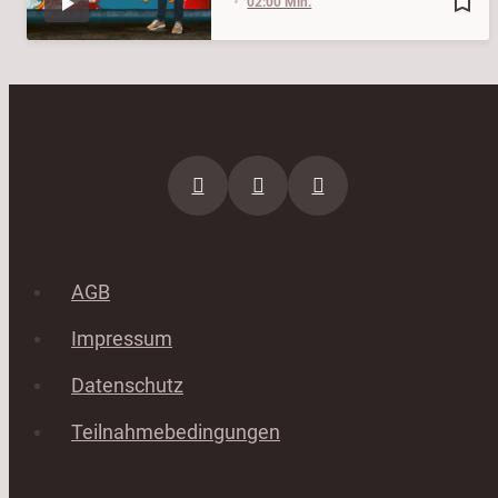
bookmark_border
02:00 Min.
AGB
Impressum
Datenschutz
Teilnahmebedingungen