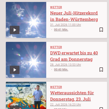
WETTER
Neuer Juli-Hitzerekord
in Baden-Württemberg
31. Juli 2026
11:00
bookmark_border
00:41 Min.
WETTER
DWD erwartet bis zu 40
Grad am Donnerstag
28. Juli 2026
13:53
bookmark_border
00:40 Min.
WETTER
Wetteraussichten für
Donnerstag, 23. Juli
22. Juli 2026
16:23