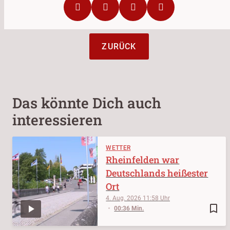
ZURÜCK
Das könnte Dich auch
interessieren
WETTER
Rheinfelden war
Deutschlands heißester
Ort
4. Aug. 2026
11:58
bookmark_border
00:36 Min.