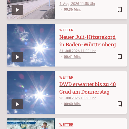
4. Aug. 2026
11:58
bookmark_border
00:36 Min.
WETTER
Neuer Juli-Hitzerekord
in Baden-Württemberg
31. Juli 2026
11:00
bookmark_border
00:41 Min.
WETTER
DWD erwartet bis zu 40
Grad am Donnerstag
28. Juli 2026
13:53
bookmark_border
00:40 Min.
WETTER