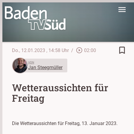
menu
bookmark_border
play_circle_outline
Do., 12.01.2023
, 14:58 Uhr
/
02:00
VON
Jan Steegmüller
Wetteraussichten für
Freitag
Die Wetteraussichten für Freitag, 13. Januar 2023.